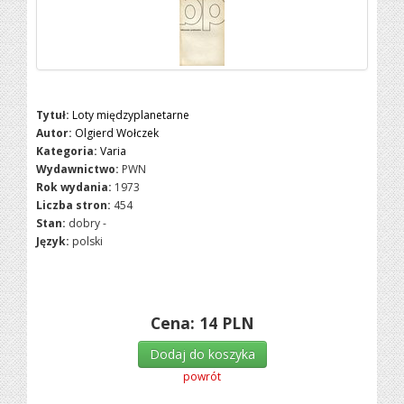
Tytuł:
Loty międzyplanetarne
Autor:
Olgierd Wołczek
Kategoria:
Varia
Wydawnictwo:
PWN
Rok wydania:
1973
Liczba stron:
454
Stan:
dobry -
Język:
polski
Cena:
14
PLN
Dodaj do koszyka
powrót