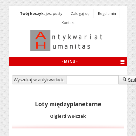
Twój koszyk:
jest pusty
Zaloguj się
Regulamin
Kontakt
- MENU -
Wyszukaj w antykwariacie
Szu
Loty międzyplanetarne
Olgierd Wołczek