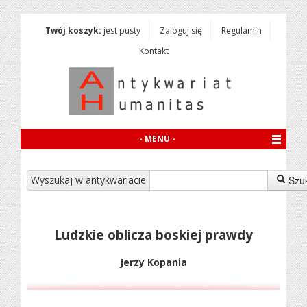
Twój koszyk:
jest pusty
Zaloguj się
Regulamin
Kontakt
- MENU -
Wyszukaj w antykwariacie
Szu
Ludzkie oblicza boskiej prawdy
Jerzy Kopania