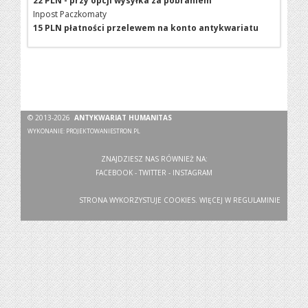
22 PLN - przy opcji wysyłka za pobraniem
Inpost Paczkomaty
15 PLN płatności przelewem na konto antykwariatu
© 2013-2026
ANTYKWARIAT HUMANITAS
WYKONANIE:
PROJEKTOWANIESTRON.PL
ZNAJDZIESZ NAS RÓWNIEŻ NA:
FACEBOOK
-
TWITTER
-
INSTAGRAM
STRONA WYKORZYSTUJE COOKIES. WIĘCEJ W
REGULAMINIE