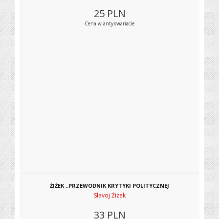
25
PLN
Cena w antykwariacie
ŻIŻEK ..PRZEWODNIK KRYTYKI POLITYCZNEJ
Slavoj Żizek
33
PLN