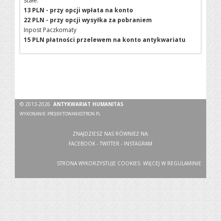
stałe:
13 PLN - przy opcji wpłata na konto
22 PLN - przy opcji wysyłka za pobraniem
Inpost Paczkomaty
15 PLN płatności przelewem na konto antykwariatu
© 2013-2026
ANTYKWARIAT HUMANITAS
WYKONANIE:
PROJEKTOWANIESTRON.PL
ZNAJDZIESZ NAS RÓWNIEŻ NA:
FACEBOOK
-
TWITTER
-
INSTAGRAM
STRONA WYKORZYSTUJE COOKIES. WIĘCEJ W
REGULAMINIE