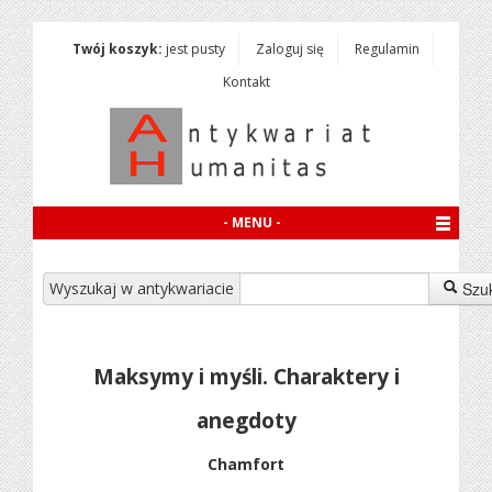
Twój koszyk:
jest pusty
Zaloguj się
Regulamin
Kontakt
- MENU -
Wyszukaj w antykwariacie
Szu
Maksymy i myśli. Charaktery i
anegdoty
Chamfort