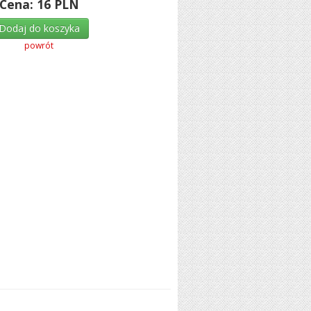
Cena:
16
PLN
Dodaj do koszyka
powrót