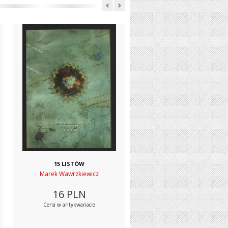
15 LISTÓW
Marek Wawrzkiewicz
16
PLN
Cena w antykwariacie