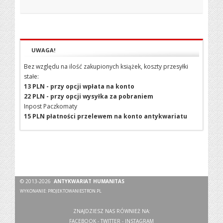
UWAGA!
Bez względu na ilość zakupionych książek, koszty przesyłki
stałe:
13 PLN - przy opcji wpłata na konto
22 PLN - przy opcji wysyłka za pobraniem
Inpost Paczkomaty
15 PLN płatności przelewem na konto antykwariatu
© 2013-2026
ANTYKWARIAT HUMANITAS
WYKONANIE:
PROJEKTOWANIESTRON.PL
ZNAJDZIESZ NAS RÓWNIEŻ NA:
FACEBOOK
-
TWITTER
-
INSTAGRAM