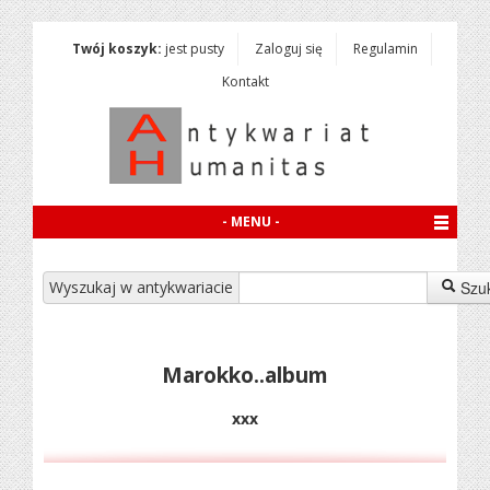
Twój koszyk:
jest pusty
Zaloguj się
Regulamin
Kontakt
- MENU -
Wyszukaj w antykwariacie
Szu
Marokko..album
xxx