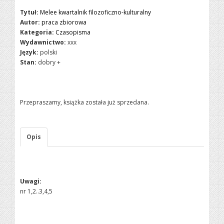
Tytuł:
Melee kwartalnik filozoficzno-kulturalny
Autor:
praca zbiorowa
Kategoria:
Czasopisma
Wydawnictwo:
xxx
Język:
polski
Stan:
dobry +
Przepraszamy, książka została już sprzedana.
Opis
Uwagi:
nr 1,2..3,4,5