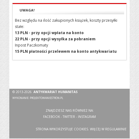
UWAGA!
Bez względu na ilość zakupionych książek, koszty przesyłki
stałe:
13 PLN - przy opcji wpłata na konto
22 PLN - przy opcji wysyłka za pobraniem
Inpost Paczkomaty
15 PLN płatności przelewem na konto antykwariatu
© 2013-2026
ANTYKWARIAT HUMANITAS
WYKONANIE:
PROJEKTOWANIESTRON.PL
ZNAJDZIESZ NAS RÓWNIEŻ NA:
FACEBOOK
-
TWITTER
-
INSTAGRAM
STRONA WYKORZYSTUJE COOKIES. WIĘCEJ W
REGULAMINIE