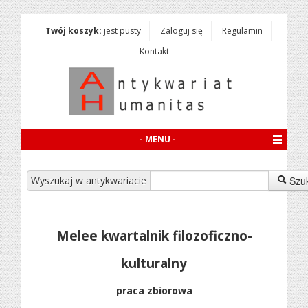
Twój koszyk:
jest pusty
Zaloguj się
Regulamin
Kontakt
- MENU -
Wyszukaj w antykwariacie
Szu
Melee kwartalnik filozoficzno-
kulturalny
praca zbiorowa