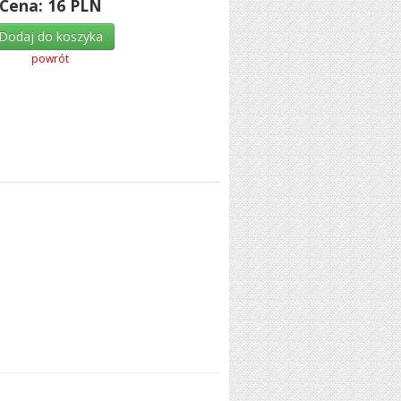
Cena:
16
PLN
Dodaj do koszyka
powrót