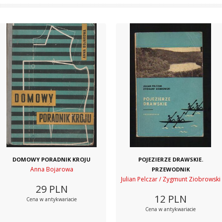
DOMOWY PORADNIK KROJU
POJEZIERZE DRAWSKIE.
Anna Bojarowa
PRZEWODNIK
Julian Pelczar / Zygmunt Ziobrowski
29
PLN
12
PLN
Cena w antykwariacie
Cena w antykwariacie