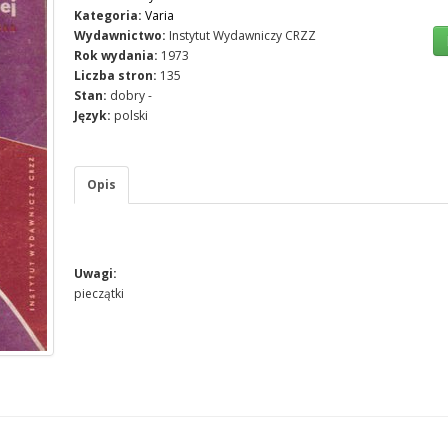
Kategoria:
Varia
Wydawnictwo:
Instytut Wydawniczy CRZZ
Rok wydania:
1973
Liczba stron:
135
Stan:
dobry -
Język:
polski
Opis
Uwagi:
pieczątki