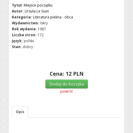
Tytuł:
Miejsce początku
Autor:
Ursula Le Guin
Kategoria:
Literatura piekna - obca
Wydawnictwo:
Iskry
Rok wydania:
1987
Liczba stron:
172
Język:
polski
Stan:
dobry
Cena:
12
PLN
Dodaj do koszyka
powrót
Opis