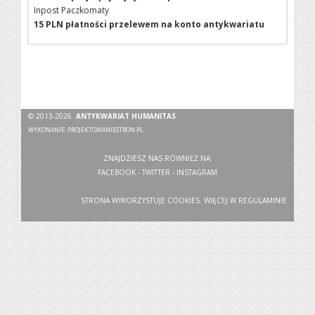
Inpost Paczkomaty
15 PLN płatności przelewem na konto antykwariatu
© 2013-2026
ANTYKWARIAT HUMANITAS
WYKONANIE:
PROJEKTOWANIESTRON.PL
ZNAJDZIESZ NAS RÓWNIEŻ NA:
FACEBOOK
-
TWITTER
-
INSTAGRAM
STRONA WYKORZYSTUJE COOKIES. WIĘCEJ W
REGULAMINIE