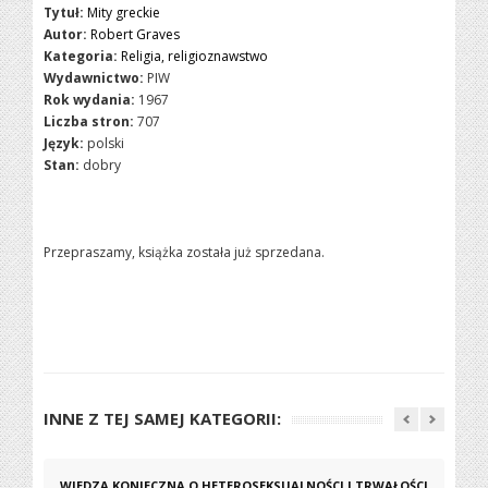
Tytuł:
Mity greckie
Autor:
Robert Graves
Kategoria:
Religia, religioznawstwo
Wydawnictwo:
PIW
Rok wydania:
1967
Liczba stron:
707
Język:
polski
Stan:
dobry
Przepraszamy, książka została już sprzedana.
INNE Z TEJ SAMEJ KATEGORII:
WIEDZA KONIECZNA O HETEROSEKSUALNOŚCI I TRWAŁOŚCI