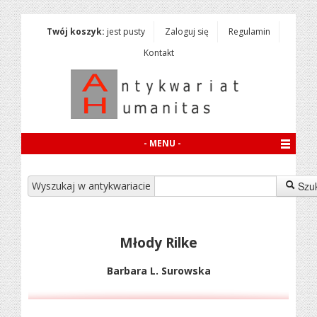
Twój koszyk:
jest pusty
Zaloguj się
Regulamin
Kontakt
- MENU -
Wyszukaj w antykwariacie
Szu
Młody Rilke
Barbara L. Surowska