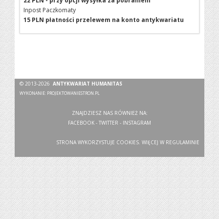
22 PLN - przy opcji wysyłka za pobraniem
Inpost Paczkomaty
15 PLN płatności przelewem na konto antykwariatu
© 2013-2026
ANTYKWARIAT HUMANITAS
WYKONANIE:
PROJEKTOWANIESTRON.PL
ZNAJDZIESZ NAS RÓWNIEŻ NA:
FACEBOOK
-
TWITTER
-
INSTAGRAM
STRONA WYKORZYSTUJE COOKIES. WIĘCEJ W
REGULAMINIE