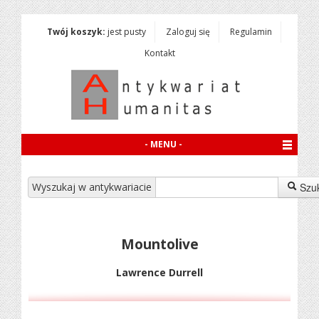
Twój koszyk:
jest pusty
Zaloguj się
Regulamin
Kontakt
- MENU -
Wyszukaj w antykwariacie
Szu
Mountolive
Lawrence Durrell