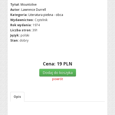
Tytuł:
Mountolive
Autor:
Lawrence Durrell
Kategoria:
Literatura piekna - obca
Wydawnictwo:
Czytelnik
Rok wydania:
1974
Liczba stron:
391
Język:
polski
Stan:
dobry
Cena:
19
PLN
Dodaj do koszyka
powrót
Opis