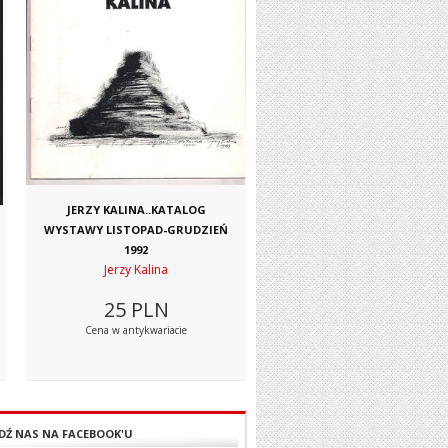
JERZY KALINA..KATALOG
WYSTAWY LISTOPAD-GRUDZIEŃ
1992
Jerzy Kalina
25
PLN
Cena w antykwariacie
DŹ NAS NA FACEBOOK'U