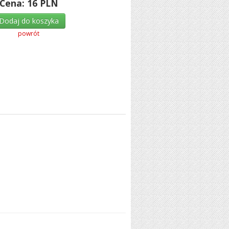
Cena:
16
PLN
Dodaj do koszyka
powrót