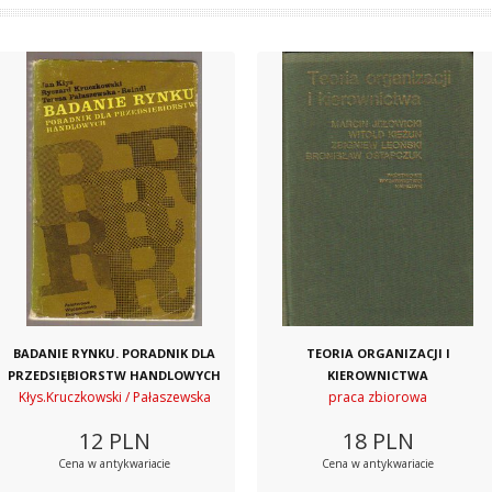
BADANIE RYNKU. PORADNIK DLA
TEORIA ORGANIZACJI I
PRZEDSIĘBIORSTW HANDLOWYCH
KIEROWNICTWA
Kłys.Kruczkowski / Pałaszewska
praca zbiorowa
12
PLN
18
PLN
Cena w antykwariacie
Cena w antykwariacie