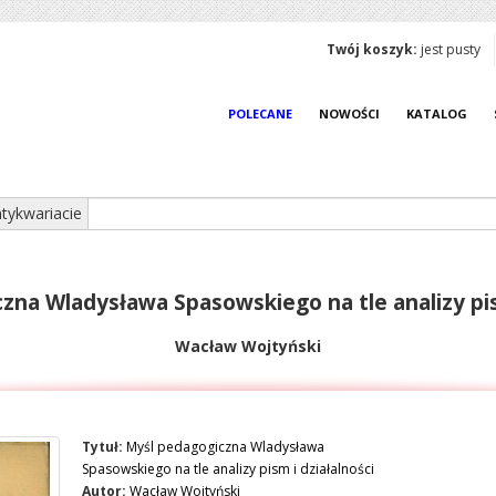
Twój koszyk:
jest pusty
POLECANE
NOWOŚCI
KATALOG
tykwariacie
zna Wladysława Spasowskiego na tle analizy pism
Wacław Wojtyński
Tytuł:
Myśl pedagogiczna Wladysława
Spasowskiego na tle analizy pism i działalności
Autor:
Wacław Wojtyński