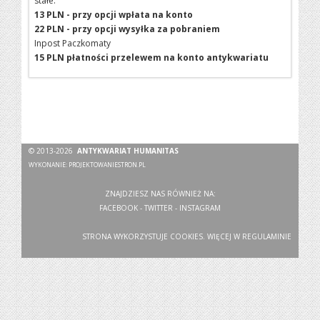
stałe:
13 PLN - przy opcji wpłata na konto
22 PLN - przy opcji wysyłka za pobraniem
Inpost Paczkomaty
15 PLN płatności przelewem na konto antykwariatu
© 2013-2026
ANTYKWARIAT HUMANITAS
WYKONANIE:
PROJEKTOWANIESTRON.PL
ZNAJDZIESZ NAS RÓWNIEŻ NA:
FACEBOOK
-
TWITTER
-
INSTAGRAM
STRONA WYKORZYSTUJE COOKIES. WIĘCEJ W
REGULAMINIE