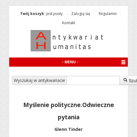
Twój koszyk:
jest pusty
Zaloguj się
Regulamin
Kontakt
- MENU -
Wyszukaj w antykwariacie
Szu
Myślenie polityczne.Odwieczne
pytania
Glenn Tinder