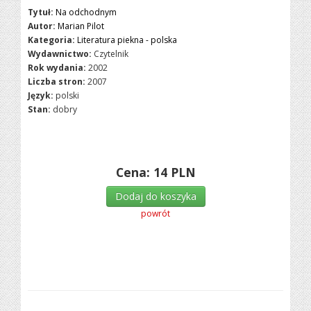
Tytuł:
Na odchodnym
Autor:
Marian Pilot
Kategoria:
Literatura piekna - polska
Wydawnictwo:
Czytelnik
Rok wydania:
2002
Liczba stron:
2007
Język:
polski
Stan:
dobry
Cena:
14
PLN
Dodaj do koszyka
powrót