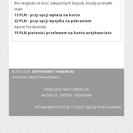
Bez względu na ilość zakupionych książek, koszty przesyłki
stałe:
13 PLN - przy opcji wpłata na konto
22 PLN - przy opcji wysyłka za pobraniem
Inpost Paczkomaty
15 PLN płatności przelewem na konto antykwariatu
© 2013-2026
ANTYKWARIAT HUMANITAS
WYKONANIE:
PROJEKTOWANIESTRON.PL
ZNAJDZIESZ NAS RÓWNIEŻ NA:
FACEBOOK
-
TWITTER
-
INSTAGRAM
STRONA WYKORZYSTUJE COOKIES. WIĘCEJ W
REGULAMINIE