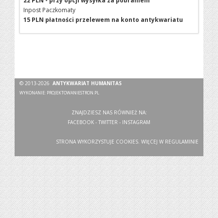
22 PLN - przy opcji wysyłka za pobraniem
Inpost Paczkomaty
15 PLN płatności przelewem na konto antykwariatu
© 2013-2026
ANTYKWARIAT HUMANITAS
WYKONANIE:
PROJEKTOWANIESTRON.PL
ZNAJDZIESZ NAS RÓWNIEŻ NA:
FACEBOOK
-
TWITTER
-
INSTAGRAM
STRONA WYKORZYSTUJE COOKIES. WIĘCEJ W
REGULAMINIE