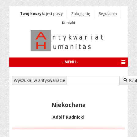
Twój koszyk:
jest pusty
Zaloguj się
Regulamin
Kontakt
- MENU -
Wyszukaj w antykwariacie
Szu
Niekochana
Adolf Rudnicki