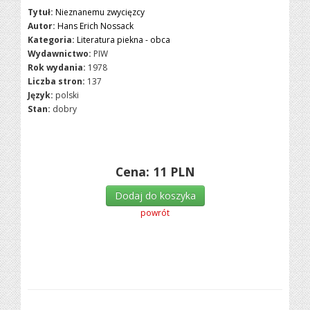
Tytuł:
Nieznanemu zwycięzcy
Autor:
Hans Erich Nossack
Kategoria:
Literatura piekna - obca
Wydawnictwo:
PIW
Rok wydania:
1978
Liczba stron:
137
Język:
polski
Stan:
dobry
Cena:
11
PLN
Dodaj do koszyka
powrót