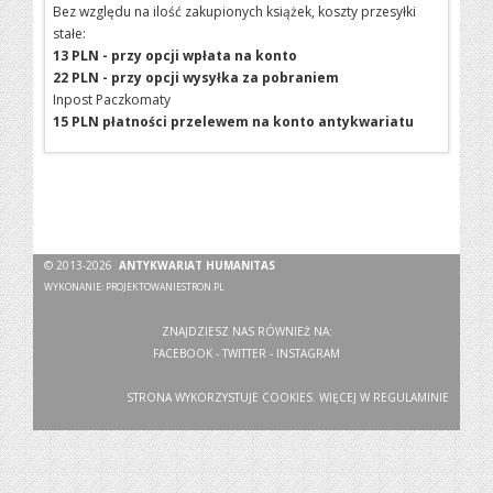
Bez względu na ilość zakupionych książek, koszty przesyłki
stałe:
13 PLN - przy opcji wpłata na konto
22 PLN - przy opcji wysyłka za pobraniem
Inpost Paczkomaty
15 PLN płatności przelewem na konto antykwariatu
© 2013-2026
ANTYKWARIAT HUMANITAS
WYKONANIE:
PROJEKTOWANIESTRON.PL
ZNAJDZIESZ NAS RÓWNIEŻ NA:
FACEBOOK
-
TWITTER
-
INSTAGRAM
STRONA WYKORZYSTUJE COOKIES. WIĘCEJ W
REGULAMINIE