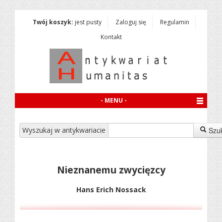
Twój koszyk:
jest pusty
Zaloguj się
Regulamin
Kontakt
- MENU -
Wyszukaj w antykwariacie
Szu
Nieznanemu zwycięzcy
Hans Erich Nossack