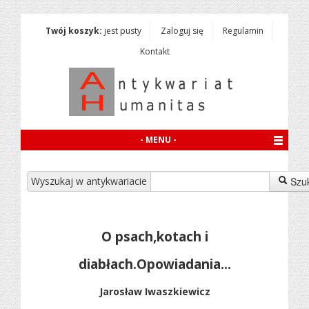
Twój koszyk:
jest pusty
Zaloguj się
Regulamin
Kontakt
- MENU -
Wyszukaj w antykwariacie
Szu
O psach,kotach i
diabłach.Opowiadania...
Jarosław Iwaszkiewicz