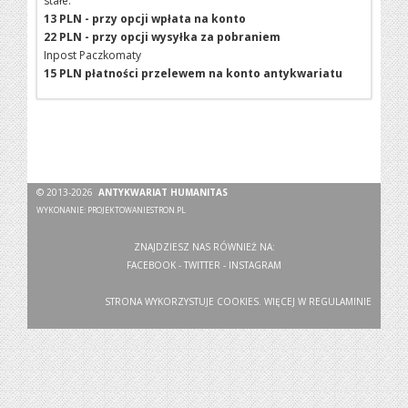
stałe:
13 PLN - przy opcji wpłata na konto
22 PLN - przy opcji wysyłka za pobraniem
Inpost Paczkomaty
15 PLN płatności przelewem na konto antykwariatu
© 2013-2026
ANTYKWARIAT HUMANITAS
WYKONANIE:
PROJEKTOWANIESTRON.PL
ZNAJDZIESZ NAS RÓWNIEŻ NA:
FACEBOOK
-
TWITTER
-
INSTAGRAM
STRONA WYKORZYSTUJE COOKIES. WIĘCEJ W
REGULAMINIE