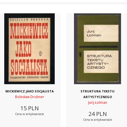
MICKIEWICZ JAKO SOCJALISTA
STRUKTURA TEKSTU
Bolesław Drobner
ARTYSTYCZNEGO
Jurij Łotman
15
PLN
24
PLN
Cena w antykwariacie
Cena w antykwariacie