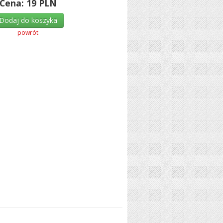
Cena:
19
PLN
Dodaj do koszyka
powrót