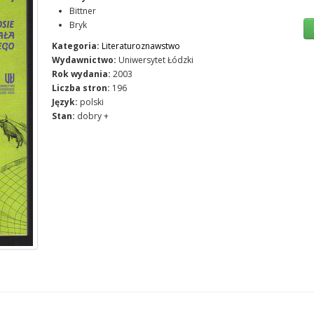
Bittner
Bryk
Kategoria:
Literaturoznawstwo
Wydawnictwo:
Uniwersytet Łódzki
Rok wydania:
2003
Liczba stron:
196
Język:
polski
Stan:
dobry +