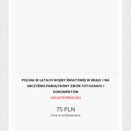
POLSKA W LATACH WOJNY ŚWIATOWEJ W KRAJU I NA
OBCZYŹNIE.PAMIĄTKOWY ZBIÓR FOTOGRAFII I
DOKUMENTÓW
zebrał M.Wieliczko
75
PLN
Cena w antykwariacie