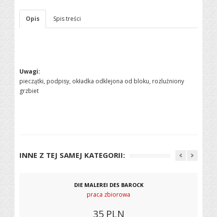
Opis
Spis treści
Uwagi:
pieczątki, podpisy, okładka odklejona od bloku, rozluźniony
grzbiet
INNE Z TEJ SAMEJ KATEGORII:
DIE MALEREI DES BAROCK
praca zbiorowa
35
PLN