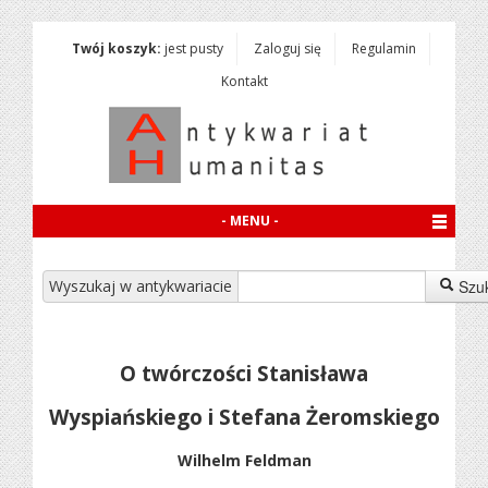
Twój koszyk:
jest pusty
Zaloguj się
Regulamin
Kontakt
- MENU -
Wyszukaj w antykwariacie
Szu
O twórczości Stanisława
Wyspiańskiego i Stefana Żeromskiego
Wilhelm Feldman