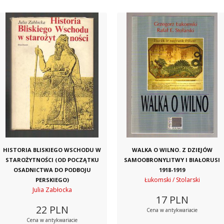
HISTORIA BLISKIEGO WSCHODU W
WALKA O WILNO. Z DZIEJÓW
STAROŻYTNOŚCI (OD POCZĄTKU
SAMOOBRONYLITWY I BIAŁORUSI
OSADNICTWA DO PODBOJU
1918-1919
Łukomski / Stolarski
PERSKIEGO)
Julia Zabłocka
17
PLN
22
PLN
Cena w antykwariacie
Cena w antykwariacie