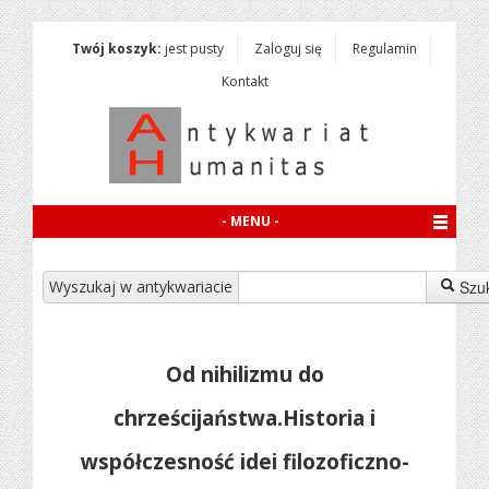
Twój koszyk:
jest pusty
Zaloguj się
Regulamin
Kontakt
- MENU -
Wyszukaj w antykwariacie
Szu
Od nihilizmu do
chrześcijaństwa.Historia i
współczesność idei filozoficzno-