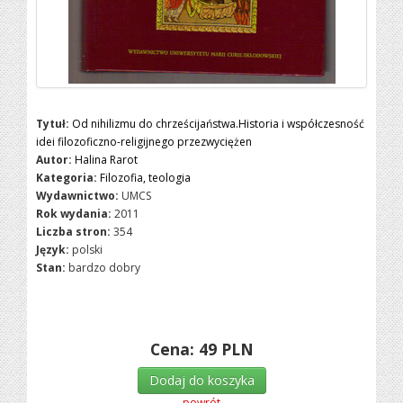
Tytuł:
Od nihilizmu do chrześcijaństwa.Historia i współczesność
idei filozoficzno-religijnego przezwyciężen
Autor:
Halina Rarot
Kategoria:
Filozofia, teologia
Wydawnictwo:
UMCS
Rok wydania:
2011
Liczba stron:
354
Język:
polski
Stan:
bardzo dobry
Cena:
49
PLN
Dodaj do koszyka
powrót