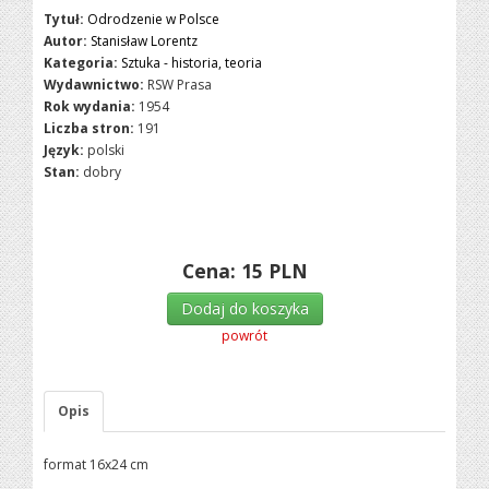
Tytuł:
Odrodzenie w Polsce
Autor:
Stanisław Lorentz
Kategoria:
Sztuka - historia, teoria
Wydawnictwo:
RSW Prasa
Rok wydania:
1954
Liczba stron:
191
Język:
polski
Stan:
dobry
Cena:
15
PLN
Dodaj do koszyka
powrót
Opis
format 16x24 cm