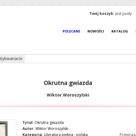
Twój koszyk:
jest pusty
POLECANE
NOWOŚCI
KATALOG
tykwariacie
Okrutna gwiazda
Wiktor Woroszylski
Tytuł:
Okrutna gwiazda
Autor:
Wiktor Woroszylski
Kategoria:
Literatura piekna - polska
Przeprasz