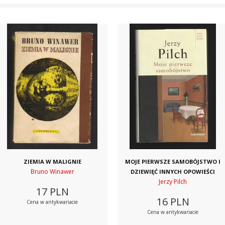
ZIEMIA W MALIGNIE
MOJE PIERWSZE SAMOBÓJSTWO I
Bruno Winawer
DZIEWIĘĆ INNYCH OPOWIEŚCI
Jerzy Pilch
17
PLN
16
PLN
Cena w antykwariacie
Cena w antykwariacie