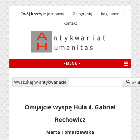
Twój koszyk:
jest pusty
Zaloguj się
Regulamin
Kontakt
- MENU -
Wyszukaj w antykwariacie
Szu
Omijajcie wyspę Hula il. Gabriel
Rechowicz
Marta Tomaszewska