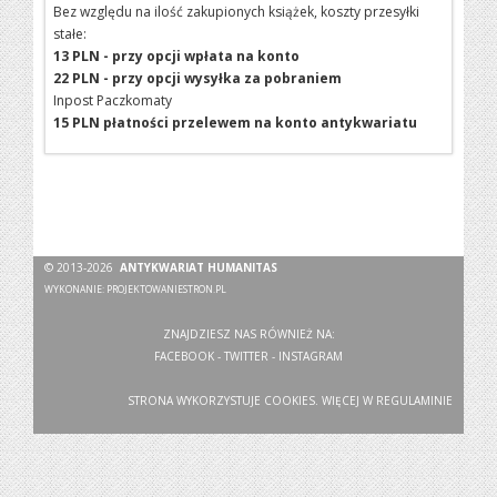
Bez względu na ilość zakupionych książek, koszty przesyłki
stałe:
13 PLN - przy opcji wpłata na konto
22 PLN - przy opcji wysyłka za pobraniem
Inpost Paczkomaty
15 PLN płatności przelewem na konto antykwariatu
© 2013-2026
ANTYKWARIAT HUMANITAS
WYKONANIE:
PROJEKTOWANIESTRON.PL
ZNAJDZIESZ NAS RÓWNIEŻ NA:
FACEBOOK
-
TWITTER
-
INSTAGRAM
STRONA WYKORZYSTUJE COOKIES. WIĘCEJ W
REGULAMINIE