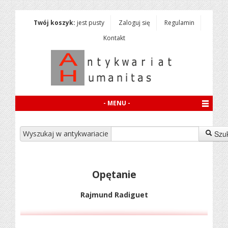
Twój koszyk:
jest pusty
Zaloguj się
Regulamin
Kontakt
- MENU -
Wyszukaj w antykwariacie
Szu
Opętanie
Rajmund Radiguet