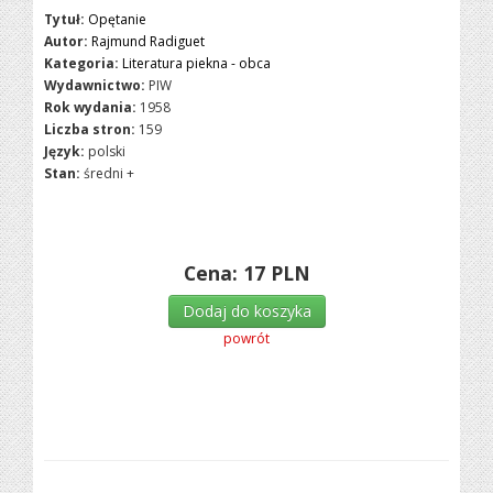
Tytuł:
Opętanie
Autor:
Rajmund Radiguet
Kategoria:
Literatura piekna - obca
Wydawnictwo:
PIW
Rok wydania:
1958
Liczba stron:
159
Język:
polski
Stan:
średni +
Cena:
17
PLN
Dodaj do koszyka
powrót