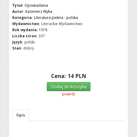
Tytuł:
Opowiadania
Autor:
Kazimierz Wyka
Kategoria:
Literatura piekna - polska
Wydawnictwo:
Literackie Wydawnictwo
Rok wydania:
1978
Liczba stron:
337
Język:
polski
Stan:
dobry
Cena:
14
PLN
Dodaj do koszyka
powrót
Opis