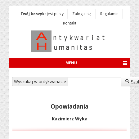
Twój koszyk:
jest pusty
Zaloguj się
Regulamin
Kontakt
- MENU -
Wyszukaj w antykwariacie
Szu
Opowiadania
Kazimierz Wyka