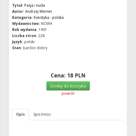
Tytuł:
Pasja i nuda
Autor:
Andrzej Werner
Kategoria:
Eseistyka - polska
Wydawnictwo:
NOWA
Rok wydania:
1991
Liczba stron:
228
Język:
polski
Stan:
bardzo dobry
Cena:
18
PLN
Dodaj do koszyka
powrót
Opis
Spis treści