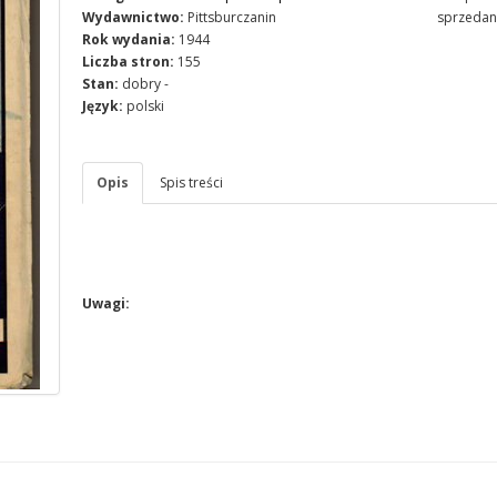
Wydawnictwo:
Pittsburczanin
sprzedan
Rok wydania:
1944
Liczba stron:
155
Stan:
dobry -
Język:
polski
Opis
Spis treści
Uwagi: