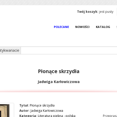
Twój koszyk:
jest pusty
POLECANE
NOWOŚCI
KATALOG
tykwariacie
Płonące skrzydła
Jadwiga Karłowiczowa
Tytuł:
Płonące skrzydła
Autor:
Jadwiga Karłowiczowa
Kategoria:
Literatura piekna - polska
Przeprasz