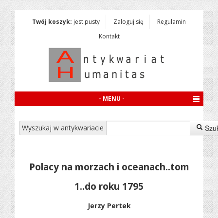
Twój koszyk:
jest pusty
Zaloguj się
Regulamin
Kontakt
- MENU -
Wyszukaj w antykwariacie
Szu
Polacy na morzach i oceanach..tom
1..do roku 1795
Jerzy Pertek