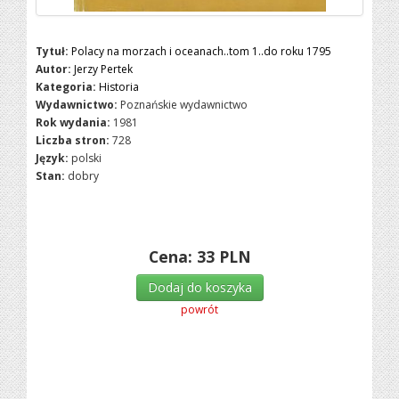
Tytuł:
Polacy na morzach i oceanach..tom 1..do roku 1795
Autor:
Jerzy Pertek
Kategoria:
Historia
Wydawnictwo:
Poznańskie wydawnictwo
Rok wydania:
1981
Liczba stron:
728
Język:
polski
Stan:
dobry
Cena:
33
PLN
Dodaj do koszyka
powrót