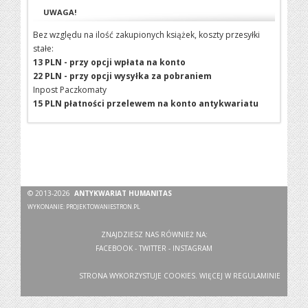
UWAGA!
Bez względu na ilość zakupionych książek, koszty przesyłki
stałe:
13 PLN - przy opcji wpłata na konto
22 PLN - przy opcji wysyłka za pobraniem
Inpost Paczkomaty
15 PLN płatności przelewem na konto antykwariatu
© 2013-2026
ANTYKWARIAT HUMANITAS
WYKONANIE:
PROJEKTOWANIESTRON.PL
ZNAJDZIESZ NAS RÓWNIEŻ NA:
FACEBOOK
-
TWITTER
-
INSTAGRAM
STRONA WYKORZYSTUJE COOKIES. WIĘCEJ W
REGULAMINIE