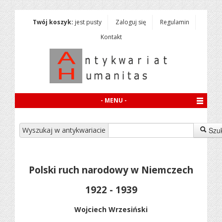
Twój koszyk:
jest pusty
Zaloguj się
Regulamin
Kontakt
- MENU -
Wyszukaj w antykwariacie
Szu
Polski ruch narodowy w Niemczech
1922 - 1939
Wojciech Wrzesiński