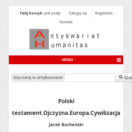
Twój koszyk:
jest pusty
Zaloguj się
Regulamin
Kontakt
- MENU -
Wyszukaj w antykwariacie
Szu
Polski
testament.Ojczyzna.Europa.Cywilizacja
Jacek Bocheński