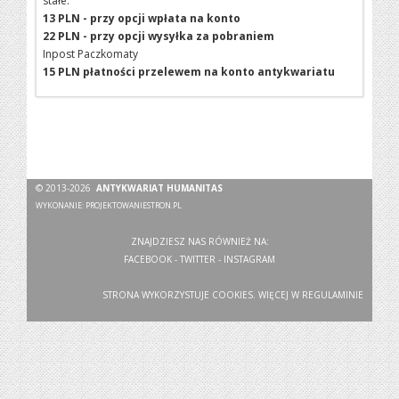
stałe:
13 PLN - przy opcji wpłata na konto
22 PLN - przy opcji wysyłka za pobraniem
Inpost Paczkomaty
15 PLN płatności przelewem na konto antykwariatu
© 2013-2026
ANTYKWARIAT HUMANITAS
WYKONANIE:
PROJEKTOWANIESTRON.PL
ZNAJDZIESZ NAS RÓWNIEŻ NA:
FACEBOOK
-
TWITTER
-
INSTAGRAM
STRONA WYKORZYSTUJE COOKIES. WIĘCEJ W
REGULAMINIE