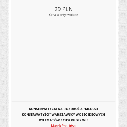
29
PLN
Cena w antykwariacie
KONSERWATYZM NA ROZDROŻU. "MŁODZI
KONSERWATYŚCI" WARSZAWSCY WOBEC IDEOWYCH
DYLEMATÓW SCHYŁKU XIX WIE
Marek Pąkciński