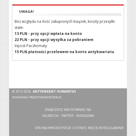
UWAGA!
Bez względu na ilość zakupionych książek, koszty przesyłki
stałe:
13 PLN - przy opcji wpłata na konto
22 PLN - przy opcji wysyłka za pobraniem
Inpost Paczkomaty
15 PLN płatności przelewem na konto antykwariatu
© 2013-2026
ANTYKWARIAT HUMANITAS
WYKONANIE:
PROJEKTOWANIESTRON.PL
ZNAJDZIESZ NAS RÓWNIEŻ NA:
FACEBOOK
-
TWITTER
-
INSTAGRAM
STRONA WYKORZYSTUJE COOKIES. WIĘCEJ W
REGULAMINIE