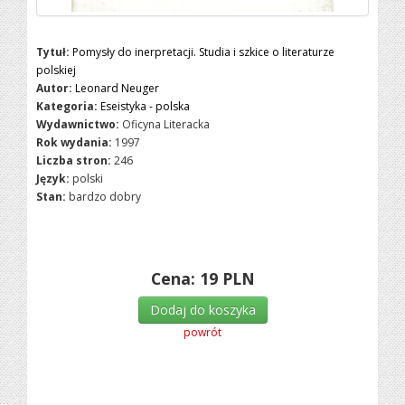
Tytuł:
Pomysły do inerpretacji. Studia i szkice o literaturze
polskiej
Autor:
Leonard Neuger
Kategoria:
Eseistyka - polska
Wydawnictwo:
Oficyna Literacka
Rok wydania:
1997
Liczba stron:
246
Język:
polski
Stan:
bardzo dobry
Cena:
19
PLN
Dodaj do koszyka
powrót