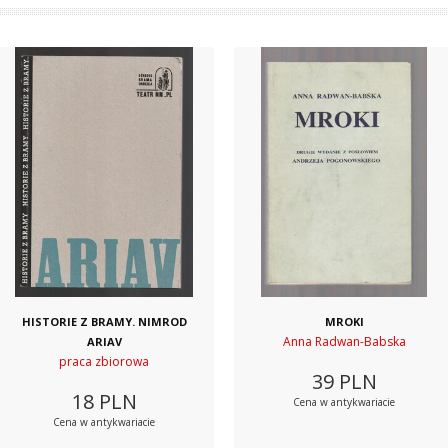
HISTORIE Z BRAMY. NIMROD
MROKI
Anna Radwan-Babska
ARIAV
praca zbiorowa
39
PLN
18
PLN
Cena w antykwariacie
Cena w antykwariacie