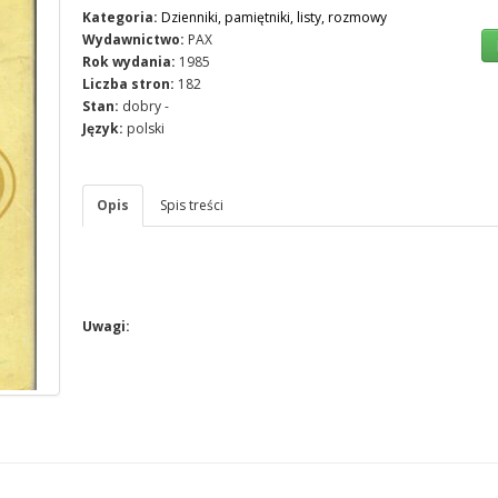
Kategoria:
Dzienniki, pamiętniki, listy, rozmowy
Wydawnictwo:
PAX
Rok wydania:
1985
Liczba stron:
182
Stan:
dobry -
Język:
polski
Opis
Spis treści
Uwagi: