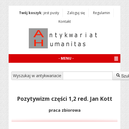
Twój koszyk:
jest pusty
Zaloguj się
Regulamin
Kontakt
- MENU -
Wyszukaj w antykwariacie
Szu
Pozytywizm części 1,2 red. Jan Kott
praca zbiorowa