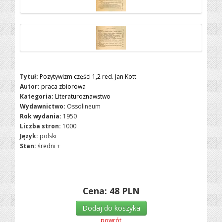
Tytuł:
Pozytywizm części 1,2 red. Jan Kott
Autor:
praca zbiorowa
Kategoria:
Literaturoznawstwo
Wydawnictwo:
Ossolineum
Rok wydania:
1950
Liczba stron:
1000
Język:
polski
Stan:
średni +
Cena:
48
PLN
Dodaj do koszyka
powrót