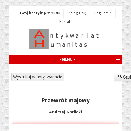
Twój koszyk:
jest pusty
Zaloguj się
Regulamin
Kontakt
- MENU -
Wyszukaj w antykwariacie
Szu
Przewrót majowy
Andrzej Garlicki