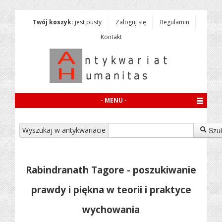
Twój koszyk:
jest pusty
Zaloguj się
Regulamin
Kontakt
- MENU -
Wyszukaj w antykwariacie
Szu
Rabindranath Tagore - poszukiwanie
prawdy i piękna w teorii i praktyce
wychowania