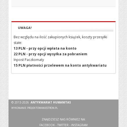
UWAGA!
Bez względu na ilość zakupionych książek, koszty przesyłki
stałe:
13 PLN - przy opcji wpłata na konto
22 PLN - przy opcji wysyłka za pobraniem
Inpost Paczkomaty
15 PLN płatności przelewem na konto antykwariatu
© 2013-2026
ANTYKWARIAT HUMANITAS
WYKONANIE:
PROJEKTOWANIESTRON.PL
ZNAJDZIESZ NAS RÓWNIEŻ NA:
FACEBOOK
-
TWITTER
-
INSTAGRAM