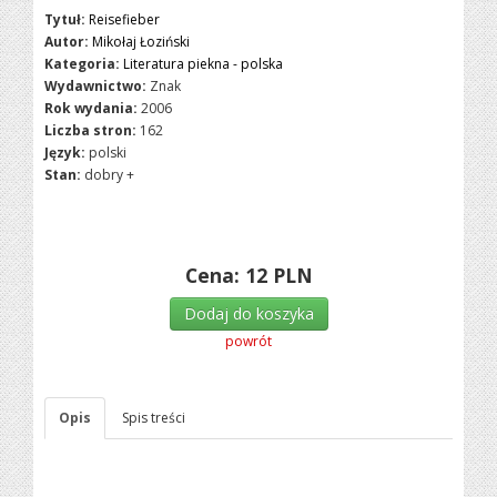
Tytuł:
Reisefieber
Autor:
Mikołaj Łoziński
Kategoria:
Literatura piekna - polska
Wydawnictwo:
Znak
Rok wydania:
2006
Liczba stron:
162
Język:
polski
Stan:
dobry +
Cena:
12
PLN
Dodaj do koszyka
powrót
Opis
Spis treści