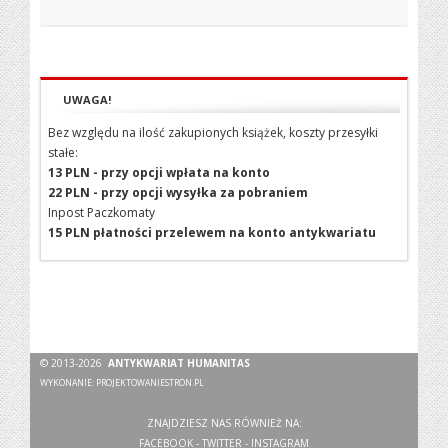
UWAGA!
Bez względu na ilość zakupionych książek, koszty przesyłki
stałe:
13 PLN - przy opcji wpłata na konto
22 PLN - przy opcji wysyłka za pobraniem
Inpost Paczkomaty
15 PLN płatności przelewem na konto antykwariatu
© 2013-2026
ANTYKWARIAT HUMANITAS
WYKONANIE:
PROJEKTOWANIESTRON.PL
ZNAJDZIESZ NAS RÓWNIEŻ NA:
FACEBOOK
-
TWITTER
-
INSTAGRAM