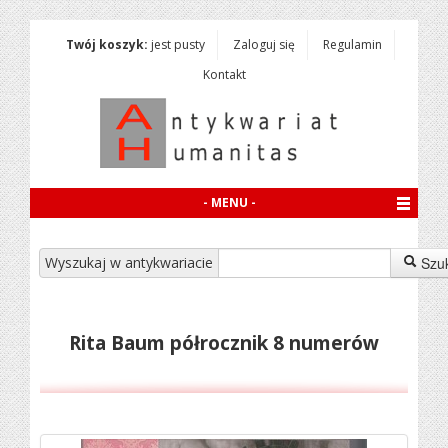
Twój koszyk:
jest pusty
Zaloguj się
Regulamin
Kontakt
- MENU -
Wyszukaj w antykwariacie
Szu
Rita Baum półrocznik 8 numerów