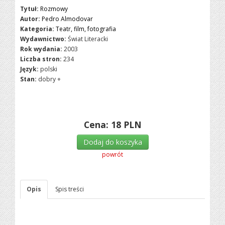
Tytuł:
Rozmowy
Autor:
Pedro Almodovar
Kategoria:
Teatr, film, fotografia
Wydawnictwo:
Świat Literacki
Rok wydania:
2003
Liczba stron:
234
Język:
polski
Stan:
dobry +
Cena:
18
PLN
Dodaj do koszyka
powrót
Opis
Spis treści