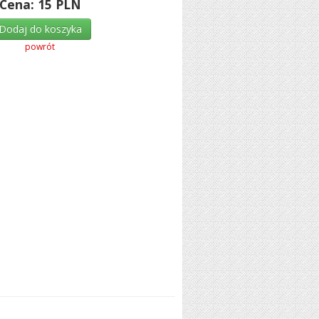
Cena:
15
PLN
Dodaj do koszyka
powrót