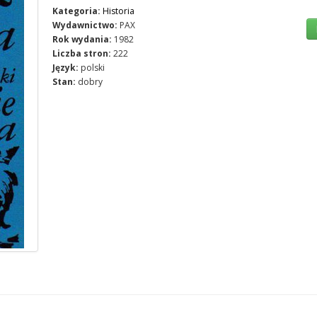
Kategoria:
Historia
Wydawnictwo:
PAX
Rok wydania:
1982
Liczba stron:
222
Język:
polski
Stan:
dobry