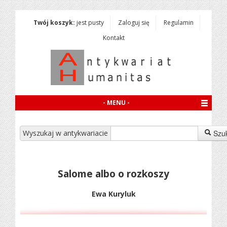
Twój koszyk:
jest pusty
Zaloguj się
Regulamin
Kontakt
- MENU -
Wyszukaj w antykwariacie
Szu
Salome albo o rozkoszy
Ewa Kuryluk