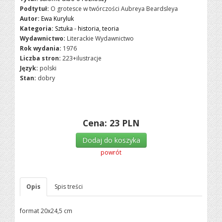
Podtytuł:
O grotesce w twórczości Aubreya Beardsleya
Autor:
Ewa Kuryluk
Kategoria:
Sztuka - historia, teoria
Wydawnictwo:
Literackie Wydawnictwo
Rok wydania:
1976
Liczba stron:
223+ilustracje
Język:
polski
Stan:
dobry
Cena:
23
PLN
Dodaj do koszyka
powrót
Opis
Spis treści
format 20x24,5 cm