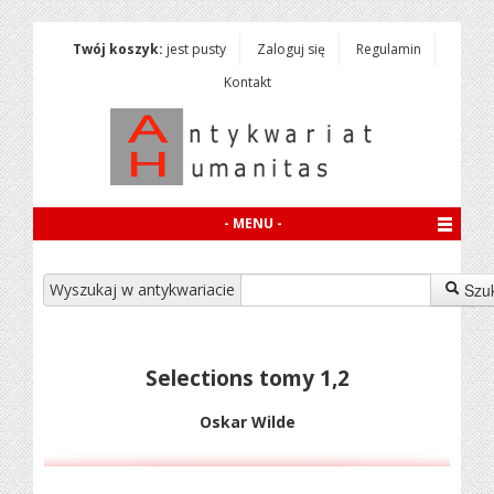
Twój koszyk:
jest pusty
Zaloguj się
Regulamin
Kontakt
- MENU -
Wyszukaj w antykwariacie
Szu
Selections tomy 1,2
Oskar Wilde