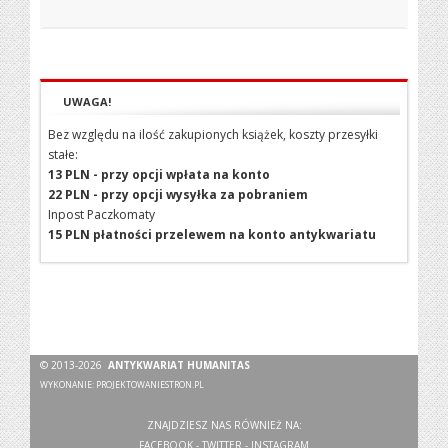
UWAGA!
Bez względu na ilość zakupionych książek, koszty przesyłki
stałe:
13 PLN - przy opcji wpłata na konto
22 PLN - przy opcji wysyłka za pobraniem
Inpost Paczkomaty
15 PLN płatności przelewem na konto antykwariatu
© 2013-2026
ANTYKWARIAT HUMANITAS
WYKONANIE:
PROJEKTOWANIESTRON.PL
ZNAJDZIESZ NAS RÓWNIEŻ NA:
FACEBOOK
-
TWITTER
-
INSTAGRAM