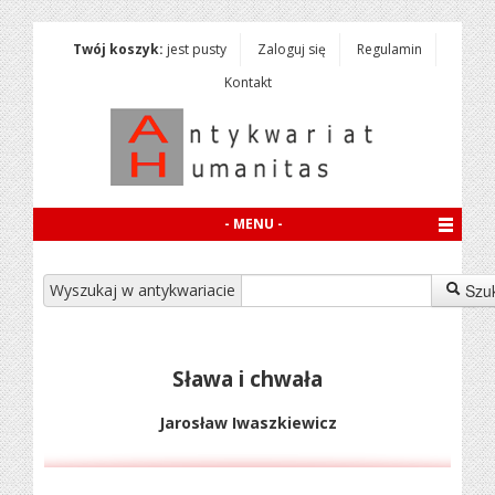
Twój koszyk:
jest pusty
Zaloguj się
Regulamin
Kontakt
- MENU -
Wyszukaj w antykwariacie
Szu
Sława i chwała
Jarosław Iwaszkiewicz