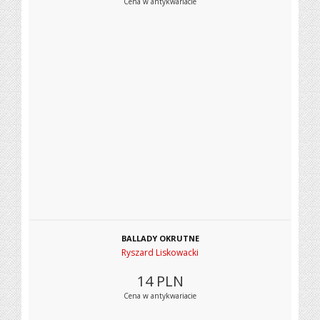
Cena w antykwariacie
BALLADY OKRUTNE
Ryszard Liskowacki
14
PLN
Cena w antykwariacie