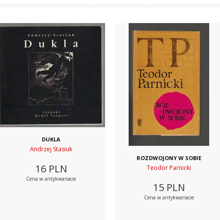
DUKLA
Andrzej Stasiuk
ROZDWOJONY W SOBIE
16
PLN
Teodor Parnicki
Cena w antykwariacie
15
PLN
Cena w antykwariacie