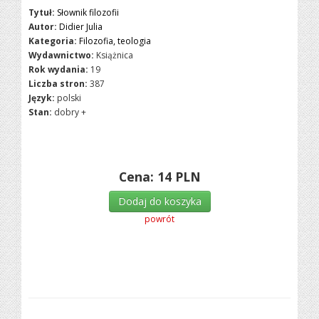
Tytuł:
Słownik filozofii
Autor:
Didier Julia
Kategoria:
Filozofia, teologia
Wydawnictwo:
Książnica
Rok wydania:
19
Liczba stron:
387
Język:
polski
Stan:
dobry +
Cena:
14
PLN
Dodaj do koszyka
powrót