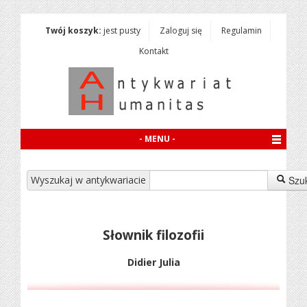
Twój koszyk:
jest pusty
Zaloguj się
Regulamin
Kontakt
- MENU -
Wyszukaj w antykwariacie
Szu
Słownik filozofii
Didier Julia