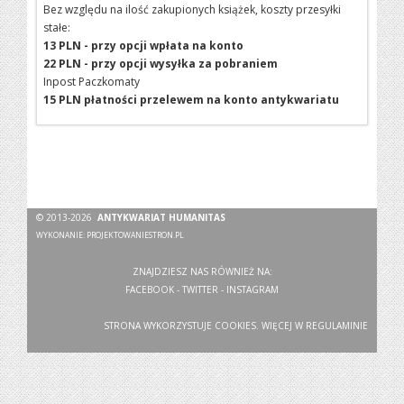
Bez względu na ilość zakupionych książek, koszty przesyłki
stałe:
13 PLN - przy opcji wpłata na konto
22 PLN - przy opcji wysyłka za pobraniem
Inpost Paczkomaty
15 PLN płatności przelewem na konto antykwariatu
© 2013-2026
ANTYKWARIAT HUMANITAS
WYKONANIE:
PROJEKTOWANIESTRON.PL
ZNAJDZIESZ NAS RÓWNIEŻ NA:
FACEBOOK
-
TWITTER
-
INSTAGRAM
STRONA WYKORZYSTUJE COOKIES. WIĘCEJ W
REGULAMINIE