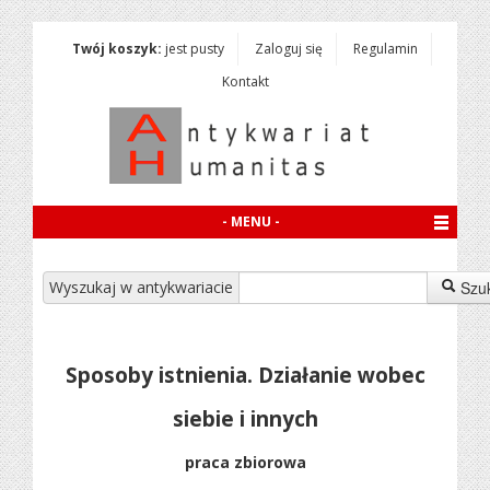
Twój koszyk:
jest pusty
Zaloguj się
Regulamin
Kontakt
- MENU -
Wyszukaj w antykwariacie
Szu
Sposoby istnienia. Działanie wobec
siebie i innych
praca zbiorowa