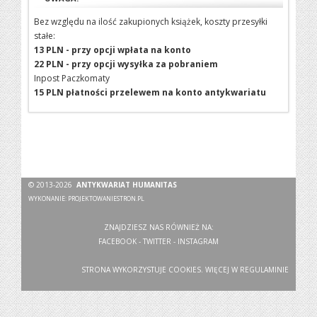
Bez względu na ilość zakupionych książek, koszty przesyłki
stałe:
13 PLN - przy opcji wpłata na konto
22 PLN - przy opcji wysyłka za pobraniem
Inpost Paczkomaty
15 PLN płatności przelewem na konto antykwariatu
© 2013-2026
ANTYKWARIAT HUMANITAS
WYKONANIE:
PROJEKTOWANIESTRON.PL
ZNAJDZIESZ NAS RÓWNIEŻ NA:
FACEBOOK
-
TWITTER
-
INSTAGRAM
STRONA WYKORZYSTUJE COOKIES. WIĘCEJ W
REGULAMINIE