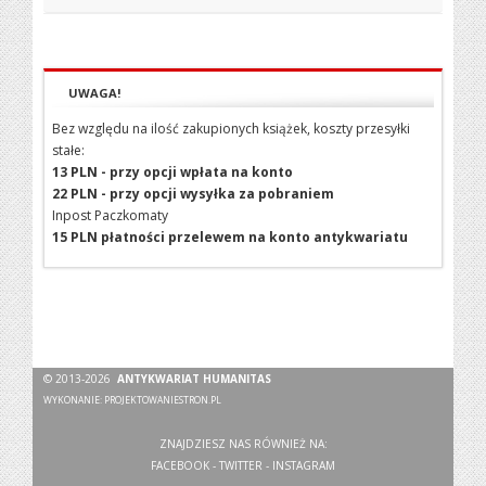
UWAGA!
Bez względu na ilość zakupionych książek, koszty przesyłki
stałe:
13 PLN - przy opcji wpłata na konto
22 PLN - przy opcji wysyłka za pobraniem
Inpost Paczkomaty
15 PLN płatności przelewem na konto antykwariatu
© 2013-2026
ANTYKWARIAT HUMANITAS
WYKONANIE:
PROJEKTOWANIESTRON.PL
ZNAJDZIESZ NAS RÓWNIEŻ NA:
FACEBOOK
-
TWITTER
-
INSTAGRAM