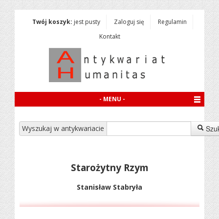
Twój koszyk:
jest pusty
Zaloguj się
Regulamin
Kontakt
- MENU -
Wyszukaj w antykwariacie
Szu
Starożytny Rzym
Stanisław Stabryła