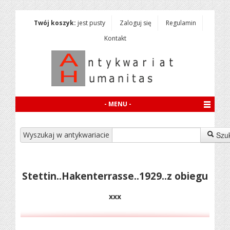
Twój koszyk:
jest pusty
Zaloguj się
Regulamin
Kontakt
- MENU -
Wyszukaj w antykwariacie
Szu
Stettin..Hakenterrasse..1929..z obiegu
xxx