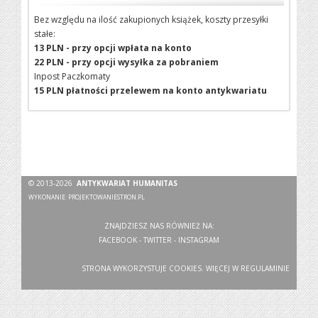
Bez względu na ilość zakupionych książek, koszty przesyłki
stałe:
13 PLN - przy opcji wpłata na konto
22 PLN - przy opcji wysyłka za pobraniem
Inpost Paczkomaty
15 PLN płatności przelewem na konto antykwariatu
© 2013-2026
ANTYKWARIAT HUMANITAS
WYKONANIE:
PROJEKTOWANIESTRON.PL
ZNAJDZIESZ NAS RÓWNIEŻ NA:
FACEBOOK
-
TWITTER
-
INSTAGRAM
STRONA WYKORZYSTUJE COOKIES. WIĘCEJ W
REGULAMINIE