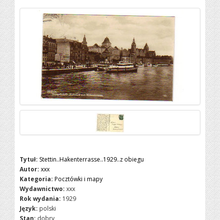
Tytuł:
Stettin..Hakenterrasse..1929..z obiegu
Autor:
xxx
Kategoria:
Pocztówki i mapy
Wydawnictwo:
xxx
Rok wydania:
1929
Język:
polski
Stan:
dobry