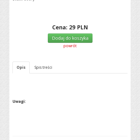
Cena:
29
PLN
Dodaj do koszyka
powrót
Opis
Spis treści
Uwagi: